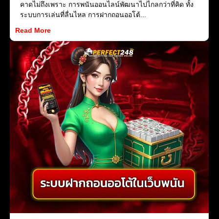
คาดไม่ถึงเพราะ การพนันออนไลน์พัฒนาไปไกลกว่าที่คิด ทั้ง
ระบบการเล่นที่ลื่นไหล การฝากถอนออโต้...
Read More