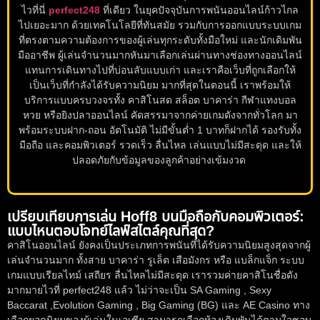
ไวที่นี่
perfect248
ที่เดียว ในยุคปัจจุบันการพนันออนไลน์ก้าวไกล
ไปเยอะมาก ด้วยเทคโนโลยีที่ทันสมัย รวมกับการออกแบบระบบเกม
ที่ตรงตามความต้องการของผู้เล่นทุกระดับทั้งมือใหม่ และนักเดิมพัน
มืออาชีพ ผู้เล่นจำนวนมากหันมาเลือกเล่นผ่านทางช่องทางออนไลน์
แทนการเดินทางไปที่บ่อนลับแบบเก่า และเราคือเว็บที่ถูกเลือกให้
เป็นเว็บที่กำลังได้รับความนิยม มากที่สุดในตอนนี้ เราพร้อมให้
บริการแบบครบวงจรทั้ง คาสิโนสด สล็อต บาคาร่า กีฬาแทงบอล
หวย หรือยิงปลาออนไลน์ คัดสรรมาจากค่ายเกมดังจากทั่วโลก มา
พร้อมระบบฝาก-ถอน อัตโนมัติ ไม่มีขั้นต่ำ 1 บาทก็ฝากได้ รองรับทั้ง
มือถือ และคอมพิวเตอร์ รวดเร็ว ลื่นไหล เล่นแบบไม่มีสะดุด และให้
ปลอดภัยกับข้อมูลของลูกค้าอย่างเข้มงวด
เปรียบเทียบการเล่น Hoff8 บนมือถือกับคอมพิวเตอร์:
แบบไหนตอบโจทย์ไลฟ์สไตล์คุณที่สุด?
คาสิโนออนไลน์ ยังคงเป็นประเภทการพนันที่ได้รับความนิยมสูงสุดจากผู้
เล่นจำนวนมาก ทั้งสาย บาคาร่า รูเล็ต เสือมังกร หรือ แบล็กแจ็ก ระบบ
เกมแบบเรียลไทม์ เสถียร ลื่นไหลไม่มีสะดุด เรารวมค่ายคาสิโนชื่อดัง
มากมายไวที่ perfect248 แล้ว ไม่ว่าจะเป็น SA Gaming , Sexy
Baccarat ,Evolution Gaming , Big Gaming (BG) และ AE Casino ทาง
เลือกยอดนิยมของผู้เล่นในเอเซีย สามารถเลือกห้องเดิมพันได้ตามใจชอบ