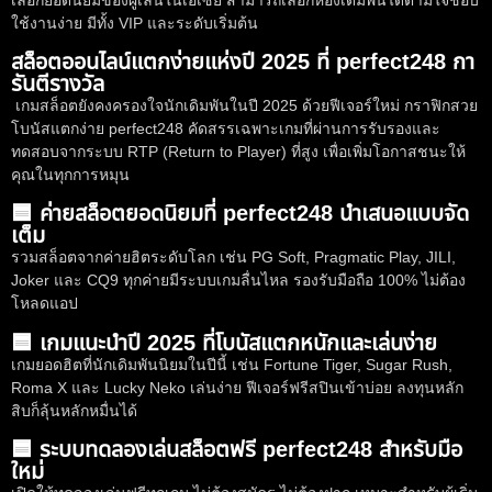
ใช้งานง่าย มีทั้ง VIP และระดับเริ่มต้น
สล็อตออนไลน์แตกง่ายแห่งปี 2025 ที่ perfect248 กา
รันตีรางวัล
เกมสล็อตยังคงครองใจนักเดิมพันในปี 2025 ด้วยฟีเจอร์ใหม่ กราฟิกสวย
โบนัสแตกง่าย perfect248 คัดสรรเฉพาะเกมที่ผ่านการรับรองและ
ทดสอบจากระบบ RTP (Return to Player) ที่สูง เพื่อเพิ่มโอกาสชนะให้
คุณในทุกการหมุน
🟦 ค่ายสล็อตยอดนิยมที่ perfect248 นำเสนอแบบจัด
เต็ม
รวมสล็อตจากค่ายฮิตระดับโลก เช่น PG Soft, Pragmatic Play, JILI,
Joker และ CQ9 ทุกค่ายมีระบบเกมลื่นไหล รองรับมือถือ 100% ไม่ต้อง
โหลดแอป
🟦 เกมแนะนำปี 2025 ที่โบนัสแตกหนักและเล่นง่าย
เกมยอดฮิตที่นักเดิมพันนิยมในปีนี้ เช่น Fortune Tiger, Sugar Rush,
Roma X และ Lucky Neko เล่นง่าย ฟีเจอร์ฟรีสปินเข้าบ่อย ลงทุนหลัก
สิบก็ลุ้นหลักหมื่นได้
🟦 ระบบทดลองเล่นสล็อตฟรี perfect248 สำหรับมือ
ใหม่