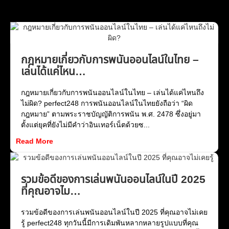
กฎหมายเกี่ยวกับการพนันออนไลน์ในไทย –
เล่นได้แค่ไหน…
กฎหมายเกี่ยวกับการพนันออนไลน์ในไทย – เล่นได้แค่ไหนถึง
ไม่ผิด? perfect248 การพนันออนไลน์ในไทยยังถือว่า “ผิด
กฎหมาย” ตามพระราชบัญญัติการพนัน พ.ศ. 2478 ซึ่งอยู่มา
ตั้งแต่ยุคที่ยังไม่มีคำว่าอินเทอร์เน็ตด้วยซ...
Read More
รวมข้อดีของการเล่นพนันออนไลน์ในปี 2025
ที่คุณอาจไม…
รวมข้อดีของการเล่นพนันออนไลน์ในปี 2025 ที่คุณอาจไม่เคย
รู้ perfect248 ทุกวันนี้มีการเดิมพันหลากหลายรูปแบบที่คุณ